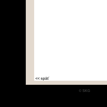
<< späť
© SKG