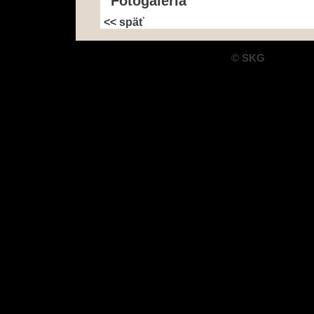
Fotogaleria
<< späť
© SKG